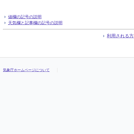
値欄の記号の説明
天気欄と記事欄の記号の説明
利用される方
気象庁ホームページについて