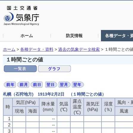
ホーム
防災情報
各種データ・
ホーム
>
各種データ・資料
>
過去の気象データ検索
>
１時間ごとの
１時間ごとの値
札幌（石狩地方) 1913年2月2日 （１時間ごとの値）
露点
気圧(hPa)
風向・風
降水量
気温
蒸気圧
湿度
時
温度
(mm)
(℃)
(hPa)
(％)
現地
海面
風速
(℃)
1
--
2
--
3
--