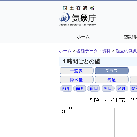
ホーム
防災情
ホーム
>
各種データ・資料
>
過去の気象
１時間ごとの値