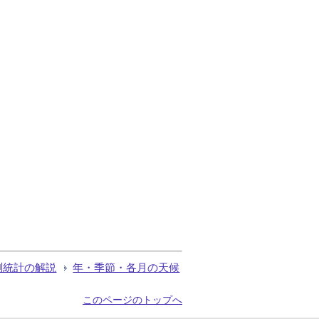
測統計の解説
年・季節・各月の天候
このページのトップへ