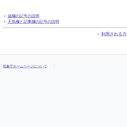
値欄の記号の説明
天気欄と記事欄の記号の説明
利用される方
気象庁ホームページについて