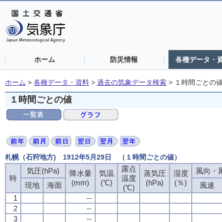
ホーム
防災情報
各種データ・
ホーム
>
各種データ・資料
>
過去の気象データ検索
>
１時間ごとの
１時間ごとの値
札幌（石狩地方) 1912年5月29日 （１時間ごとの値）
露点
気圧(hPa)
風向・風
降水量
気温
蒸気圧
湿度
時
温度
(mm)
(℃)
(hPa)
(％)
現地
海面
風速
(℃)
1
--
2
--
3
--