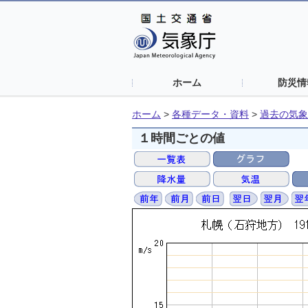
ホーム
防災情
ホーム
>
各種データ・資料
>
過去の気象
１時間ごとの値