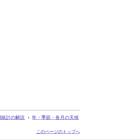
測統計の解説
年・季節・各月の天候
このページのトップへ