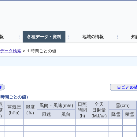
報
各種データ・資料
地域の情報
知
データ検索
>
１時間ごとの値
（１時間ごとの値）
点
日照
全天
風向・風速(m/s)
雪(cm)
蒸気圧
湿度
度
時間
日射量
(hPa)
(％)
風速
風向
降雪
積雪
)
(h)
(MJ/㎡)