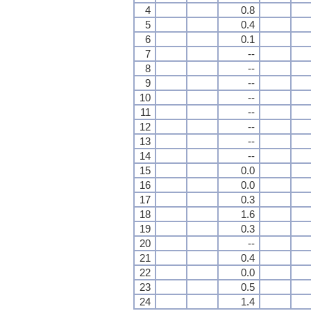
4
0.8
5
0.4
6
0.1
7
--
8
--
9
--
10
--
11
--
12
--
13
--
14
--
15
0.0
16
0.0
17
0.3
18
1.6
19
0.3
20
--
21
0.4
22
0.0
23
0.5
24
1.4