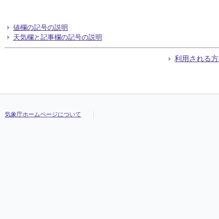
値欄の記号の説明
天気欄と記事欄の記号の説明
利用される方
気象庁ホームページについて