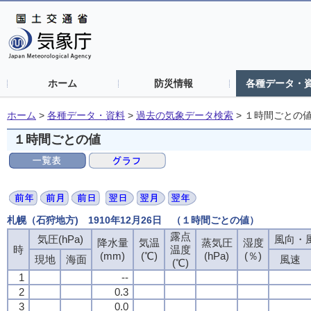
ホーム
防災情報
各種データ・
ホーム
>
各種データ・資料
>
過去の気象データ検索
>
１時間ごとの
１時間ごとの値
札幌（石狩地方) 1910年12月26日 （１時間ごとの値）
露点
気圧(hPa)
風向・風
降水量
気温
蒸気圧
湿度
時
温度
(mm)
(℃)
(hPa)
(％)
現地
海面
風速
(℃)
1
--
2
0.3
3
0.0