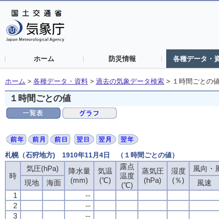
ホーム
防災情報
各種データ・
ホーム
>
各種データ・資料
>
過去の気象データ検索
>
１時間ごとの
１時間ごとの値
札幌（石狩地方) 1910年11月4日 （１時間ごとの値）
露点
気圧(hPa)
風向・風
降水量
気温
蒸気圧
湿度
時
温度
(mm)
(℃)
(hPa)
(％)
現地
海面
風速
(℃)
1
--
2
--
3
--