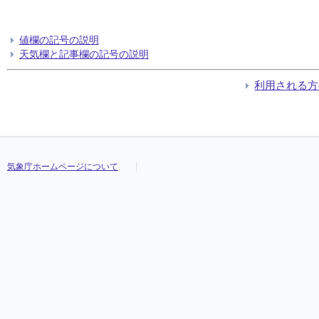
値欄の記号の説明
天気欄と記事欄の記号の説明
利用される方
気象庁ホームページについて