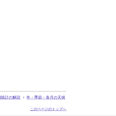
測統計の解説
年・季節・各月の天候
このページのトップへ