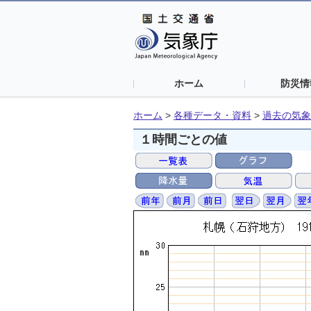
ホーム
防災情
ホーム
>
各種データ・資料
>
過去の気象
１時間ごとの値