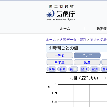
ホーム
防災情
ホーム
>
各種データ・資料
>
過去の気象
１時間ごとの値