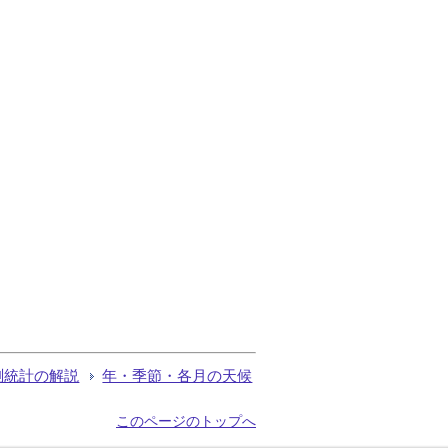
測統計の解説
年・季節・各月の天候
このページのトップへ