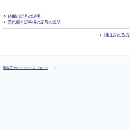
値欄の記号の説明
天気欄と記事欄の記号の説明
利用される方
気象庁ホームページについて