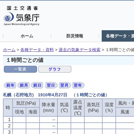
ホーム
防災情報
各種データ・
ホーム
>
各種データ・資料
>
過去の気象データ検索
>
１時間ごとの
１時間ごとの値
札幌（石狩地方) 1910年4月27日 （１時間ごとの値）
露点
気圧(hPa)
風向・風
降水量
気温
蒸気圧
湿度
時
温度
(mm)
(℃)
(hPa)
(％)
現地
海面
風速
(℃)
1
--
2
--
3
--