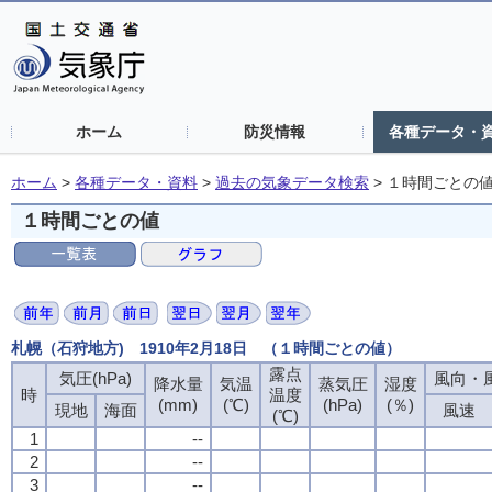
ホーム
防災情報
各種データ・
ホーム
>
各種データ・資料
>
過去の気象データ検索
>
１時間ごとの
１時間ごとの値
札幌（石狩地方) 1910年2月18日 （１時間ごとの値）
露点
気圧(hPa)
風向・風
降水量
気温
蒸気圧
湿度
時
温度
(mm)
(℃)
(hPa)
(％)
現地
海面
風速
(℃)
1
--
2
--
3
--