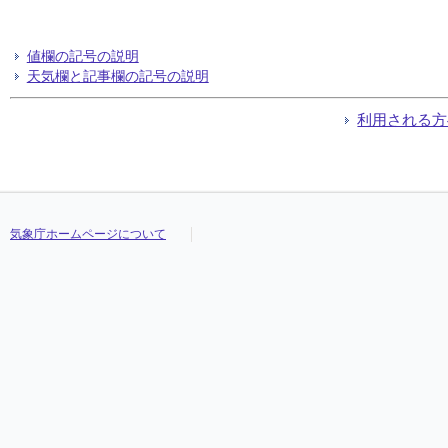
値欄の記号の説明
天気欄と記事欄の記号の説明
利用される方
気象庁ホームページについて