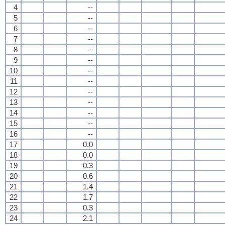
4
--
5
--
6
--
7
--
8
--
9
--
10
--
11
--
12
--
13
--
14
--
15
--
16
--
17
0.0
18
0.0
19
0.3
20
0.6
21
1.4
22
1.7
23
0.3
24
2.1