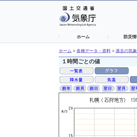
ホーム
防災情
ホーム
>
各種データ・資料
>
過去の気象
１時間ごとの値