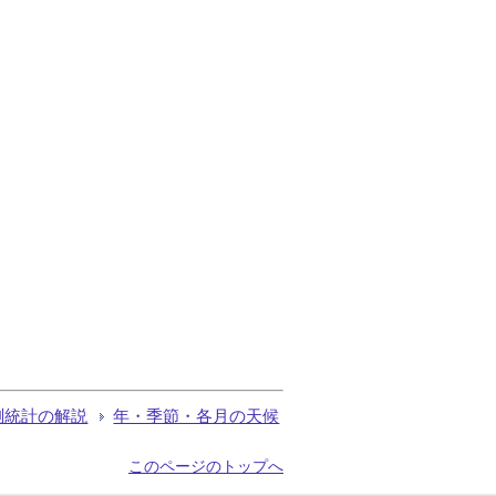
測統計の解説
年・季節・各月の天候
このページのトップへ