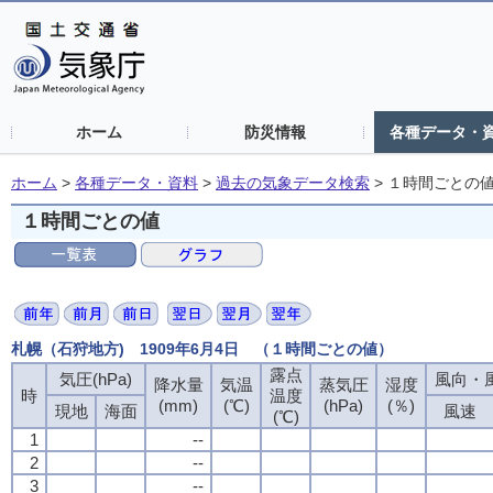
ホーム
防災情報
各種データ・
ホーム
>
各種データ・資料
>
過去の気象データ検索
>
１時間ごとの
１時間ごとの値
札幌（石狩地方) 1909年6月4日 （１時間ごとの値）
露点
気圧(hPa)
風向・風
降水量
気温
蒸気圧
湿度
時
温度
(mm)
(℃)
(hPa)
(％)
現地
海面
風速
(℃)
1
--
2
--
3
--