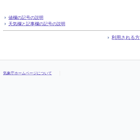
値欄の記号の説明
天気欄と記事欄の記号の説明
利用される方
気象庁ホームページについて