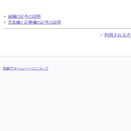
値欄の記号の説明
天気欄と記事欄の記号の説明
利用される方
気象庁ホームページについて