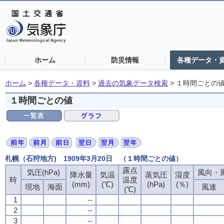
ホーム
防災情報
各種データ・
ホーム
>
各種データ・資料
>
過去の気象データ検索
>
１時間ごとの
１時間ごとの値
札幌（石狩地方) 1909年3月20日 （１時間ごとの値）
露点
気圧(hPa)
風向・風
降水量
気温
蒸気圧
湿度
時
温度
(mm)
(℃)
(hPa)
(％)
現地
海面
風速
(℃)
1
--
2
--
3
--