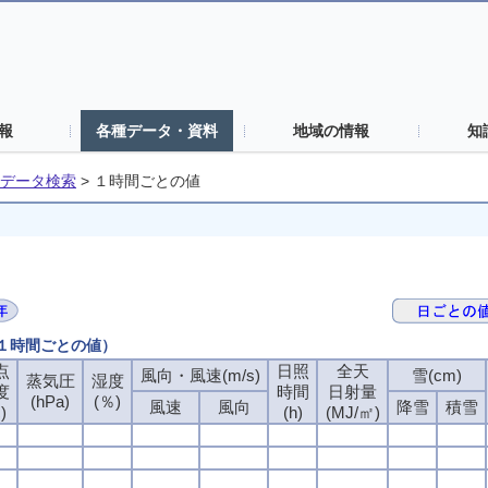
報
各種データ・資料
地域の情報
知
データ検索
>
１時間ごとの値
（１時間ごとの値）
点
日照
全天
風向・風速(m/s)
雪(cm)
蒸気圧
湿度
度
時間
日射量
(hPa)
(％)
風速
風向
降雪
積雪
)
(h)
(MJ/㎡)