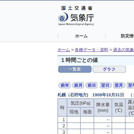
ホーム
防災情
ホーム
>
各種データ・資料
>
過去の気象
１時間ごとの値
札幌（石狩地方) 1908年10月31日 
露
気圧(hPa)
降水量
気温
時
温
(mm)
(℃)
現地
海面
(℃
1
--
2
--
3
--