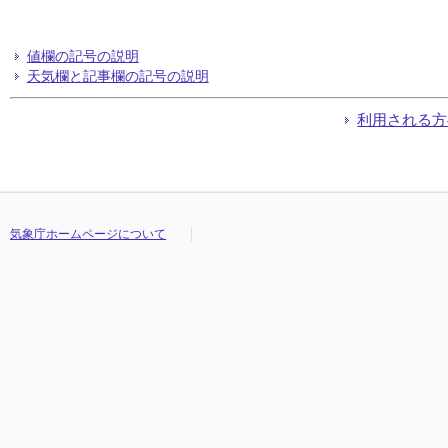
値欄の記号の説明
天気欄と記事欄の記号の説明
利用される方
気象庁ホームページについて