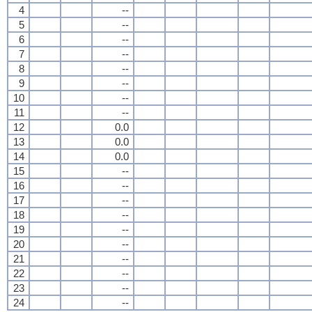
4
--
5
--
6
--
7
--
8
--
9
--
10
--
11
--
12
0.0
13
0.0
14
0.0
15
--
16
--
17
--
18
--
19
--
20
--
21
--
22
--
23
--
24
--