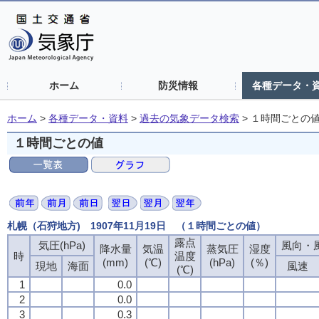
ホーム
防災情報
各種データ・
ホーム
>
各種データ・資料
>
過去の気象データ検索
>
１時間ごとの
１時間ごとの値
札幌（石狩地方) 1907年11月19日 （１時間ごとの値）
露点
気圧(hPa)
風向・風
降水量
気温
蒸気圧
湿度
時
温度
(mm)
(℃)
(hPa)
(％)
現地
海面
風速
(℃)
1
0.0
2
0.0
3
0.3