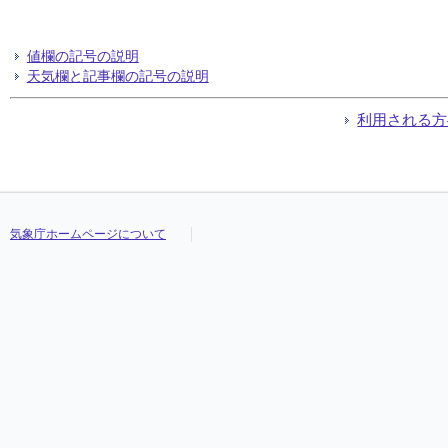
値欄の記号の説明
天気欄と記事欄の記号の説明
利用される方
気象庁ホームページについて