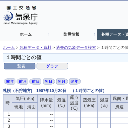
ホーム
防災情報
各種データ・
ホーム
>
各種データ・資料
>
過去の気象データ検索
>
１時間ごとの
１時間ごとの値
札幌（石狩地方) 1907年10月20日 （１時間ごとの値）
露点
気圧(hPa)
風向・風
降水量
気温
蒸気圧
湿度
時
温度
(mm)
(℃)
(hPa)
(％)
現地
海面
風速
(℃)
1
--
2
--
3
--