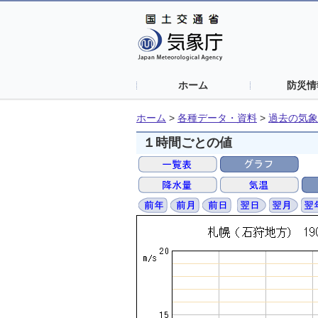
ホーム
防災情
ホーム
>
各種データ・資料
>
過去の気象
１時間ごとの値