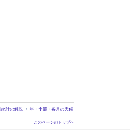
測統計の解説
年・季節・各月の天候
このページのトップへ