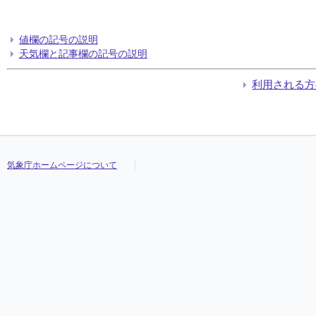
値欄の記号の説明
天気欄と記事欄の記号の説明
利用される方
気象庁ホームページについて