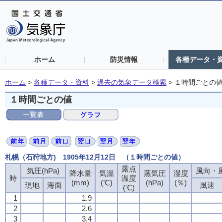
ホーム
防災情報
各種データ・
ホーム
>
各種データ・資料
>
過去の気象データ検索
>
１時間ごとの
１時間ごとの値
札幌（石狩地方) 1905年12月12日 （１時間ごとの値）
露点
気圧(hPa)
風向・風
降水量
気温
蒸気圧
湿度
時
温度
(mm)
(℃)
(hPa)
(％)
現地
海面
風速
(℃)
1
1.9
2
2.6
3
3.4