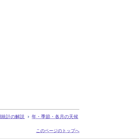
測統計の解説
年・季節・各月の天候
このページのトップへ