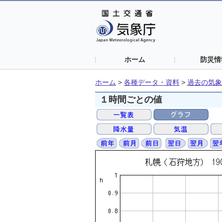
ホーム
防災情
ホーム
>
各種データ・資料
>
過去の気象
１時間ごとの値