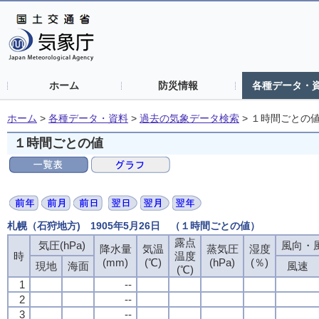
ホーム
防災情報
各種データ・
ホーム
>
各種データ・資料
>
過去の気象データ検索
>
１時間ごとの
１時間ごとの値
札幌（石狩地方) 1905年5月26日 （１時間ごとの値）
露点
気圧(hPa)
風向・風
降水量
気温
蒸気圧
湿度
時
温度
(mm)
(℃)
(hPa)
(％)
現地
海面
風速
(℃)
1
--
2
--
3
--