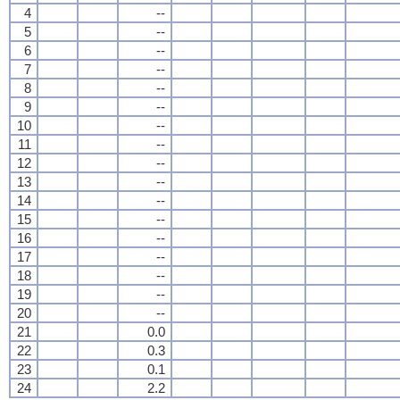
4
--
5
--
6
--
7
--
8
--
9
--
10
--
11
--
12
--
13
--
14
--
15
--
16
--
17
--
18
--
19
--
20
--
21
0.0
22
0.3
23
0.1
24
2.2