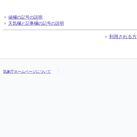
値欄の記号の説明
天気欄と記事欄の記号の説明
利用される方
気象庁ホームページについて