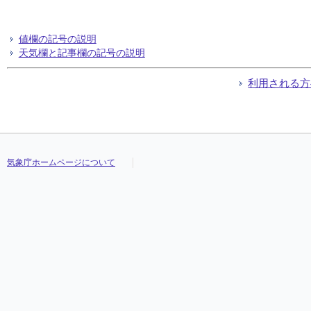
値欄の記号の説明
天気欄と記事欄の記号の説明
利用される方
気象庁ホームページについて