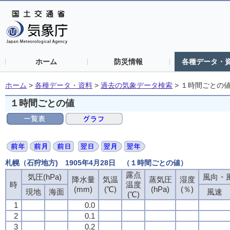
ホーム
防災情報
各種データ・
ホーム
>
各種データ・資料
>
過去の気象データ検索
>
１時間ごとの
１時間ごとの値
札幌（石狩地方) 1905年4月28日 （１時間ごとの値）
露点
気圧(hPa)
風向・風
降水量
気温
蒸気圧
湿度
時
温度
(mm)
(℃)
(hPa)
(％)
現地
海面
風速
(℃)
1
0.0
2
0.1
3
0.2