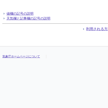
値欄の記号の説明
天気欄と記事欄の記号の説明
利用される方
気象庁ホームページについて