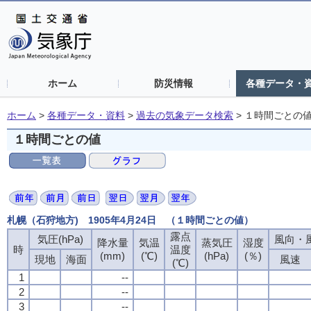
ホーム
防災情報
各種データ・
ホーム
>
各種データ・資料
>
過去の気象データ検索
>
１時間ごとの
１時間ごとの値
札幌（石狩地方) 1905年4月24日 （１時間ごとの値）
露点
気圧(hPa)
風向・風
降水量
気温
蒸気圧
湿度
時
温度
(mm)
(℃)
(hPa)
(％)
現地
海面
風速
(℃)
1
--
2
--
3
--