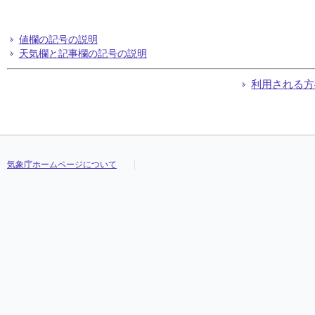
値欄の記号の説明
天気欄と記事欄の記号の説明
利用される方
気象庁ホームページについて