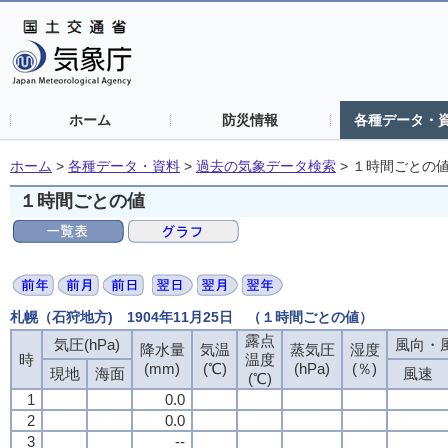
ホーム
防災情報
各種データ・
ホーム
>
各種データ・資料
>
過去の気象データ検索
>
１時間ごとの
１時間ごとの値
札幌（石狩地方) 1904年11月25日 （１時間ごとの値）
露点
気圧(hPa)
風向・風
降水量
気温
蒸気圧
湿度
時
温度
(mm)
(℃)
(hPa)
(％)
現地
海面
風速
(℃)
1
0.0
2
0.0
3
--