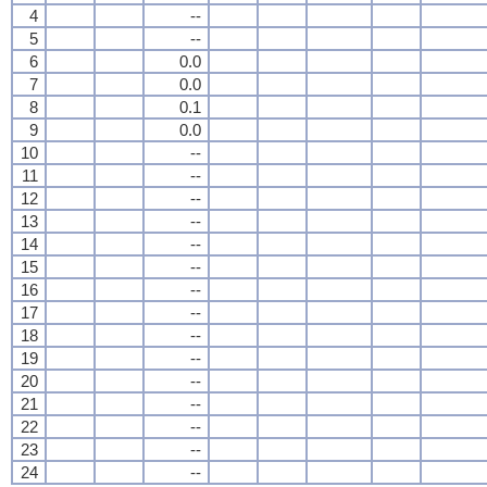
4
--
5
--
6
0.0
7
0.0
8
0.1
9
0.0
10
--
11
--
12
--
13
--
14
--
15
--
16
--
17
--
18
--
19
--
20
--
21
--
22
--
23
--
24
--