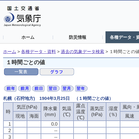
ホーム
防災情報
各種データ・
ホーム
>
各種データ・資料
>
過去の気象データ検索
>
１時間ごとの
１時間ごとの値
札幌（石狩地方) 1904年3月25日 （１時間ごとの値）
露点
気圧(hPa)
風向・風
降水量
気温
蒸気圧
湿度
時
温度
(mm)
(℃)
(hPa)
(％)
現地
海面
風速
(℃)
1
0.0
2
--
3
--