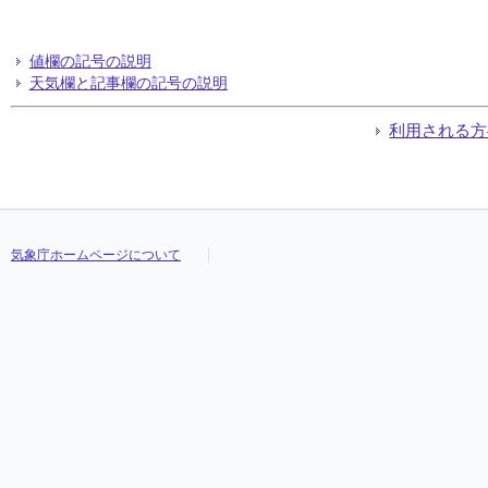
値欄の記号の説明
天気欄と記事欄の記号の説明
利用される方
気象庁ホームページについて