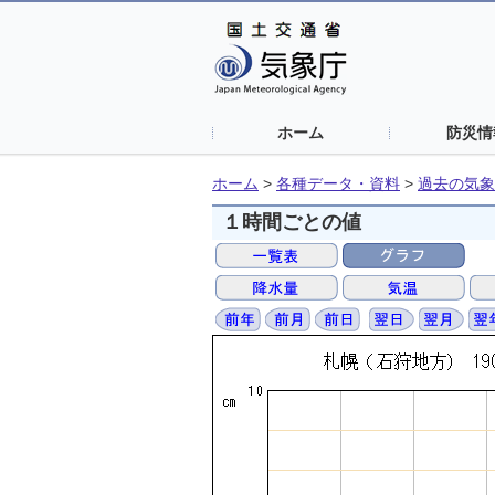
ホーム
防災情
ホーム
>
各種データ・資料
>
過去の気象
１時間ごとの値