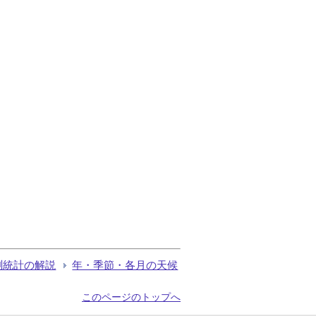
測統計の解説
年・季節・各月の天候
このページのトップへ