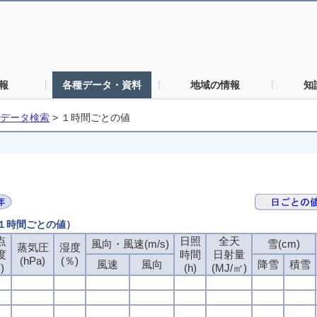
報
各種データ・資料
地域の情報
知
データ検索
>
１時間ごとの値
（１時間ごとの値）
点
点
点
点
日照
日照
日照
日照
全天
全天
全天
全天
風向・風速(m/s)
風向・風速(m/s)
風向・風速(m/s)
風向・風速(m/s)
雪(cm)
雪(cm)
雪(cm)
雪(cm)
蒸気圧
蒸気圧
蒸気圧
蒸気圧
湿度
湿度
湿度
湿度
度
度
度
度
時間
時間
時間
時間
日射量
日射量
日射量
日射量
(hPa)
(hPa)
(hPa)
(hPa)
(％)
(％)
(％)
(％)
風速
風速
風速
風速
風向
風向
風向
風向
降雪
降雪
降雪
降雪
積雪
積雪
積雪
積雪
)
)
)
)
(h)
(h)
(h)
(h)
(MJ/㎡)
(MJ/㎡)
(MJ/㎡)
(MJ/㎡)