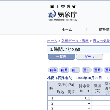
ホーム
防災情
ホーム
>
各種データ・資料
>
過去の気象
１時間ごとの値
札幌（石狩地方) 1903年10月29日 
露
露
露
露
気圧(hPa)
気圧(hPa)
気圧(hPa)
気圧(hPa)
降水量
降水量
降水量
降水量
気温
気温
気温
気温
時
時
時
時
温
温
温
温
(mm)
(mm)
(mm)
(mm)
(℃)
(℃)
(℃)
(℃)
現地
現地
現地
現地
海面
海面
海面
海面
(℃
(℃
(℃
(℃
1
1
1
1
0.1
0.1
0.1
0.1
2
2
2
2
--
--
--
--
3
3
3
3
--
--
--
--