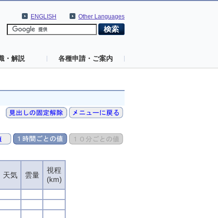
ENGLISH
Other Languages
識・解説
各種申請・ご案内
視程
視程
視程
視程
天気
天気
天気
天気
雲量
雲量
雲量
雲量
(km)
(km)
(km)
(km)