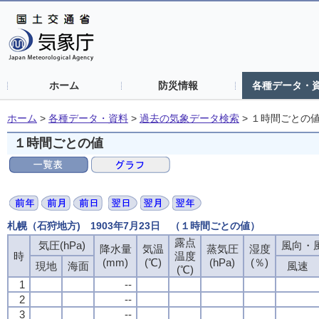
ホーム
防災情報
各種データ・
ホーム
>
各種データ・資料
>
過去の気象データ検索
>
１時間ごとの
１時間ごとの値
札幌（石狩地方) 1903年7月23日 （１時間ごとの値）
露点
露点
露点
露点
気圧(hPa)
気圧(hPa)
気圧(hPa)
気圧(hPa)
風向・風
風向・風
風向・風
風向・風
降水量
降水量
降水量
降水量
気温
気温
気温
気温
蒸気圧
蒸気圧
蒸気圧
蒸気圧
湿度
湿度
湿度
湿度
時
時
時
時
温度
温度
温度
温度
(mm)
(mm)
(mm)
(mm)
(℃)
(℃)
(℃)
(℃)
(hPa)
(hPa)
(hPa)
(hPa)
(％)
(％)
(％)
(％)
現地
現地
現地
現地
海面
海面
海面
海面
風速
風速
風速
風速
(℃)
(℃)
(℃)
(℃)
1
1
1
1
--
--
--
--
2
2
2
2
--
--
--
--
3
3
3
3
--
--
--
--