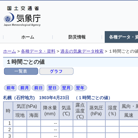
ホーム
防災情報
各種データ・
ホーム
>
各種データ・資料
>
過去の気象データ検索
>
１時間ごとの
１時間ごとの値
札幌（石狩地方) 1903年4月23日 （１時間ごとの値）
露点
気圧(hPa)
風向・風
降水量
気温
蒸気圧
湿度
時
温度
(mm)
(℃)
(hPa)
(％)
現地
海面
風速
(℃)
1
--
2
--
3
--