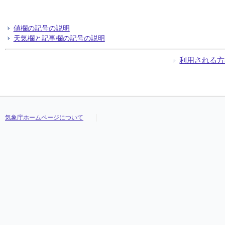
値欄の記号の説明
天気欄と記事欄の記号の説明
利用される方
気象庁ホームページについて