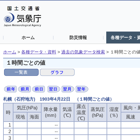
ホーム
防災情報
各種データ・
ホーム
>
各種データ・資料
>
過去の気象データ検索
>
１時間ごとの
１時間ごとの値
札幌（石狩地方) 1903年4月22日 （１時間ごとの値）
露点
露点
露点
露点
気圧(hPa)
気圧(hPa)
気圧(hPa)
気圧(hPa)
風向・風
風向・風
風向・風
風向・風
降水量
降水量
降水量
降水量
気温
気温
気温
気温
蒸気圧
蒸気圧
蒸気圧
蒸気圧
湿度
湿度
湿度
湿度
時
時
時
時
温度
温度
温度
温度
(mm)
(mm)
(mm)
(mm)
(℃)
(℃)
(℃)
(℃)
(hPa)
(hPa)
(hPa)
(hPa)
(％)
(％)
(％)
(％)
現地
現地
現地
現地
海面
海面
海面
海面
風速
風速
風速
風速
(℃)
(℃)
(℃)
(℃)
1
1
1
1
--
--
--
--
2
2
2
2
--
--
--
--
3
3
3
3
--
--
--
--