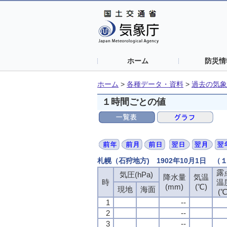
ホーム
防災情
ホーム
>
各種データ・資料
>
過去の気象
１時間ごとの値
札幌（石狩地方) 1902年10月1日 
露
気圧(hPa)
降水量
気温
時
温
(mm)
(℃)
現地
海面
(℃
1
--
2
--
3
--