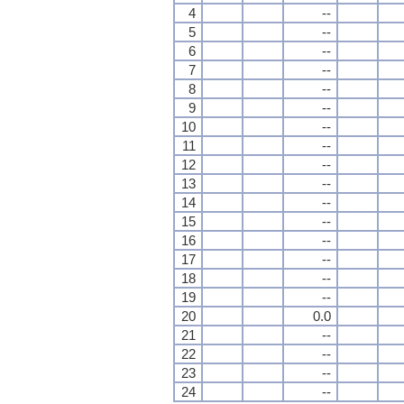
4
--
5
--
6
--
7
--
8
--
9
--
10
--
11
--
12
--
13
--
14
--
15
--
16
--
17
--
18
--
19
--
20
0.0
21
--
22
--
23
--
24
--