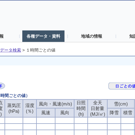
報
各種データ・資料
地域の情報
知
データ検索
>
１時間ごとの値
（１時間ごとの値）
点
日照
全天
風向・風速(m/s)
雪(cm)
蒸気圧
湿度
度
時間
日射量
(hPa)
(％)
風速
風向
降雪
積雪
)
(h)
(MJ/㎡)