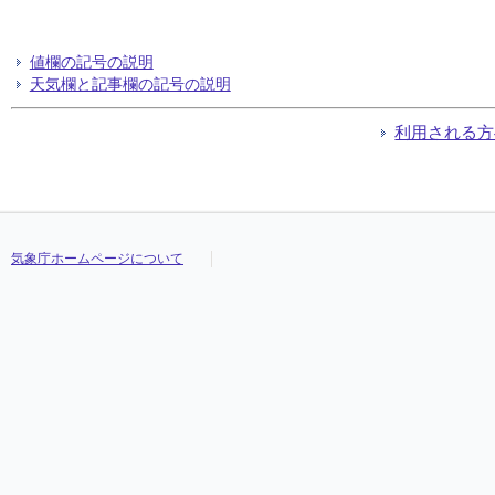
値欄の記号の説明
天気欄と記事欄の記号の説明
利用される方
気象庁ホームページについて