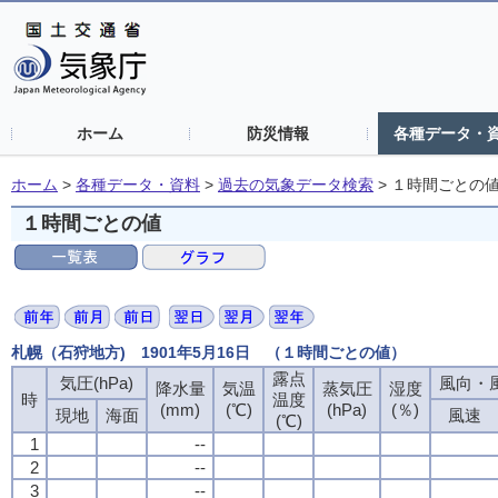
ホーム
防災情報
各種データ・
ホーム
>
各種データ・資料
>
過去の気象データ検索
>
１時間ごとの
１時間ごとの値
札幌（石狩地方) 1901年5月16日 （１時間ごとの値）
露点
気圧(hPa)
風向・風
降水量
気温
蒸気圧
湿度
時
温度
(mm)
(℃)
(hPa)
(％)
現地
海面
風速
(℃)
1
--
2
--
3
--