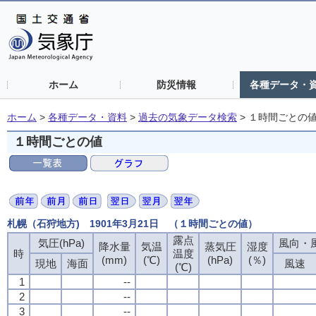
ホーム
防災情報
各種データ・
ホーム
>
各種データ・資料
>
過去の気象データ検索
>
１時間ごとの
１時間ごとの値
札幌（石狩地方) 1901年3月21日 （１時間ごとの値）
露点
気圧(hPa)
風向・風
降水量
気温
蒸気圧
湿度
時
温度
(mm)
(℃)
(hPa)
(％)
現地
海面
風速
(℃)
1
--
2
--
3
--