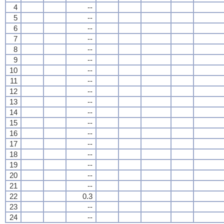
4
--
5
--
6
--
7
--
8
--
9
--
10
--
11
--
12
--
13
--
14
--
15
--
16
--
17
--
18
--
19
--
20
--
21
--
22
0.3
23
--
24
--