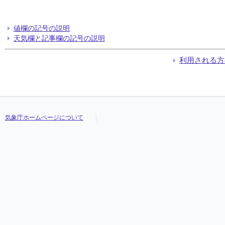
値欄の記号の説明
天気欄と記事欄の記号の説明
利用される方
気象庁ホームページについて