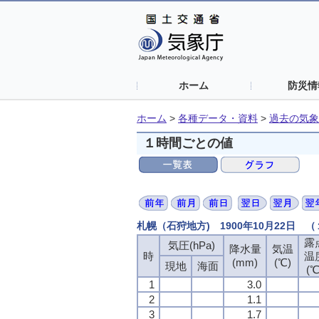
ホーム
防災情
ホーム
>
各種データ・資料
>
過去の気象
１時間ごとの値
札幌（石狩地方) 1900年10月22日 
露
気圧(hPa)
降水量
気温
時
温
(mm)
(℃)
現地
海面
(℃
1
3.0
2
1.1
3
1.7