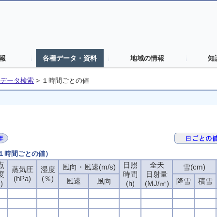
報
各種データ・資料
地域の情報
知
データ検索
>
１時間ごとの値
（１時間ごとの値）
点
日照
全天
風向・風速(m/s)
雪(cm)
蒸気圧
湿度
度
時間
日射量
(hPa)
(％)
風速
風向
降雪
積雪
)
(h)
(MJ/㎡)