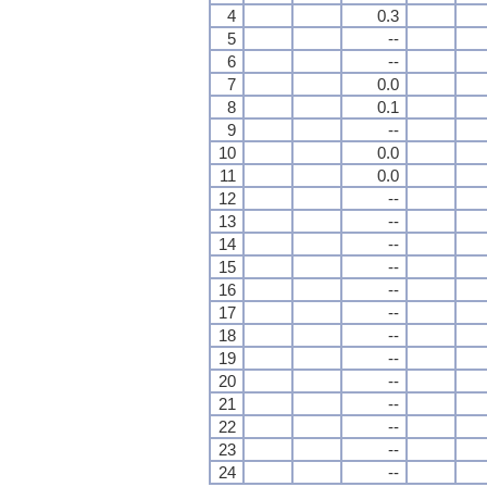
4
0.3
5
--
6
--
7
0.0
8
0.1
9
--
10
0.0
11
0.0
12
--
13
--
14
--
15
--
16
--
17
--
18
--
19
--
20
--
21
--
22
--
23
--
24
--