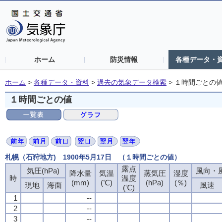
ホーム
防災情報
各種データ・
ホーム
>
各種データ・資料
>
過去の気象データ検索
>
１時間ごとの
１時間ごとの値
札幌（石狩地方) 1900年5月17日 （１時間ごとの値）
露点
露点
露点
露点
気圧(hPa)
気圧(hPa)
気圧(hPa)
気圧(hPa)
風向・風
風向・風
風向・風
風向・風
降水量
降水量
降水量
降水量
気温
気温
気温
気温
蒸気圧
蒸気圧
蒸気圧
蒸気圧
湿度
湿度
湿度
湿度
時
時
時
時
温度
温度
温度
温度
(mm)
(mm)
(mm)
(mm)
(℃)
(℃)
(℃)
(℃)
(hPa)
(hPa)
(hPa)
(hPa)
(％)
(％)
(％)
(％)
現地
現地
現地
現地
海面
海面
海面
海面
風速
風速
風速
風速
(℃)
(℃)
(℃)
(℃)
1
1
1
1
--
--
--
--
2
2
2
2
--
--
--
--
3
3
3
3
--
--
--
--