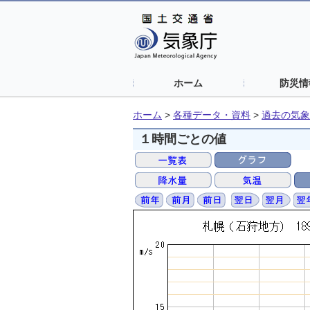
ホーム
防災情
ホーム
>
各種データ・資料
>
過去の気象
１時間ごとの値