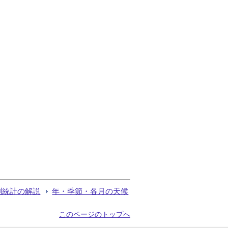
測統計の解説
年・季節・各月の天候
このページのトップへ