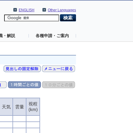
ENGLISH
Other Languages
識・解説
各種申請・ご案内
視程
視程
視程
視程
天気
天気
天気
天気
雲量
雲量
雲量
雲量
(km)
(km)
(km)
(km)