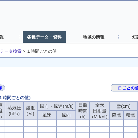
報
各種データ・資料
地域の情報
知
データ検索
>
１時間ごとの値
（１時間ごとの値）
点
点
点
点
日照
日照
日照
日照
全天
全天
全天
全天
風向・風速(m/s)
風向・風速(m/s)
風向・風速(m/s)
風向・風速(m/s)
雪(cm)
雪(cm)
雪(cm)
雪(cm)
蒸気圧
蒸気圧
蒸気圧
蒸気圧
湿度
湿度
湿度
湿度
度
度
度
度
時間
時間
時間
時間
日射量
日射量
日射量
日射量
(hPa)
(hPa)
(hPa)
(hPa)
(％)
(％)
(％)
(％)
風速
風速
風速
風速
風向
風向
風向
風向
降雪
降雪
降雪
降雪
積雪
積雪
積雪
積雪
)
)
)
)
(h)
(h)
(h)
(h)
(MJ/㎡)
(MJ/㎡)
(MJ/㎡)
(MJ/㎡)