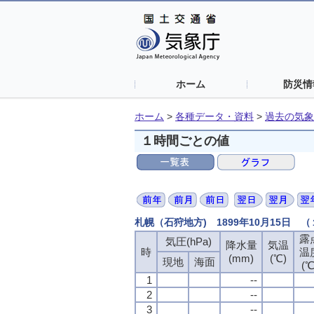
ホーム
防災情
ホーム
>
各種データ・資料
>
過去の気象
１時間ごとの値
札幌（石狩地方) 1899年10月15日 
露
露
露
露
気圧(hPa)
気圧(hPa)
気圧(hPa)
気圧(hPa)
降水量
降水量
降水量
降水量
気温
気温
気温
気温
時
時
時
時
温
温
温
温
(mm)
(mm)
(mm)
(mm)
(℃)
(℃)
(℃)
(℃)
現地
現地
現地
現地
海面
海面
海面
海面
(℃
(℃
(℃
(℃
1
1
1
1
--
--
--
--
2
2
2
2
--
--
--
--
3
3
3
3
--
--
--
--