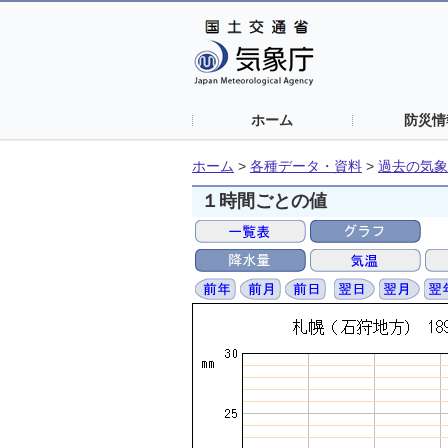
ホーム
防災情
ホーム
>
各種データ・資料
>
過去の気象
１時間ごとの値