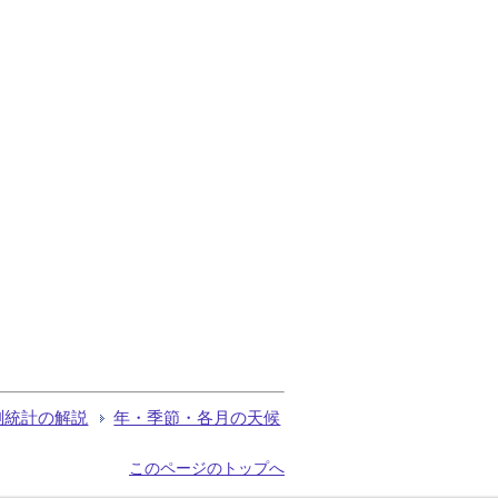
測統計の解説
年・季節・各月の天候
このページのトップへ