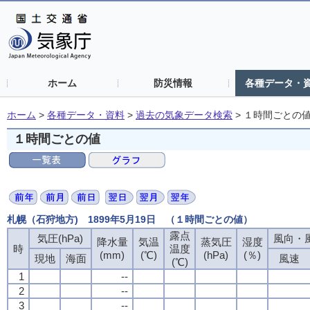
ホーム
防災情報
各種データ・
ホーム
>
各種データ・資料
>
過去の気象データ検索
>
１時間ごとの
１時間ごとの値
札幌（石狩地方) 1899年5月19日 （１時間ごとの値）
露点
露点
露点
露点
気圧(hPa)
気圧(hPa)
気圧(hPa)
気圧(hPa)
風向・風
風向・風
風向・風
風向・風
降水量
降水量
降水量
降水量
気温
気温
気温
気温
蒸気圧
蒸気圧
蒸気圧
蒸気圧
湿度
湿度
湿度
湿度
時
時
時
時
温度
温度
温度
温度
(mm)
(mm)
(mm)
(mm)
(℃)
(℃)
(℃)
(℃)
(hPa)
(hPa)
(hPa)
(hPa)
(％)
(％)
(％)
(％)
現地
現地
現地
現地
海面
海面
海面
海面
風速
風速
風速
風速
(℃)
(℃)
(℃)
(℃)
1
1
1
1
--
--
--
--
2
2
2
2
--
--
--
--
3
3
3
3
--
--
--
--