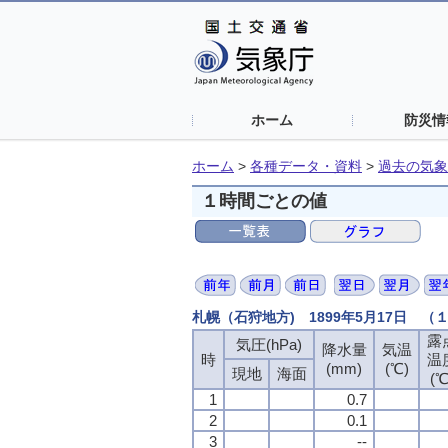
ホーム
防災情
ホーム
>
各種データ・資料
>
過去の気象
１時間ごとの値
札幌（石狩地方) 1899年5月17日 
露
気圧(hPa)
降水量
気温
時
温
(mm)
(℃)
現地
海面
(℃
1
0.7
2
0.1
3
--