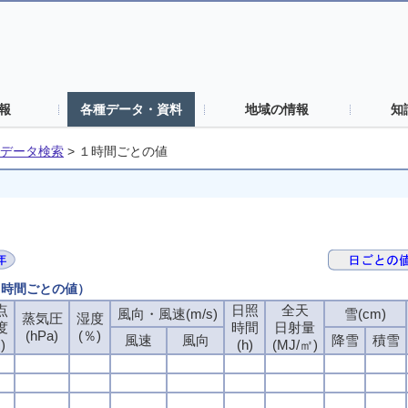
報
各種データ・資料
地域の情報
知
データ検索
>
１時間ごとの値
（１時間ごとの値）
点
日照
全天
風向・風速(m/s)
雪(cm)
蒸気圧
湿度
度
時間
日射量
(hPa)
(％)
風速
風向
降雪
積雪
)
(h)
(MJ/㎡)