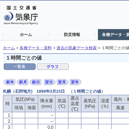
ホーム
防災情報
各種データ・
ホーム
>
各種データ・資料
>
過去の気象データ検索
>
１時間ごとの
１時間ごとの値
札幌（石狩地方) 1899年3月23日 （１時間ごとの値）
露点
露点
露点
露点
気圧(hPa)
気圧(hPa)
気圧(hPa)
気圧(hPa)
風向・風
風向・風
風向・風
風向・風
降水量
降水量
降水量
降水量
気温
気温
気温
気温
蒸気圧
蒸気圧
蒸気圧
蒸気圧
湿度
湿度
湿度
湿度
時
時
時
時
温度
温度
温度
温度
(mm)
(mm)
(mm)
(mm)
(℃)
(℃)
(℃)
(℃)
(hPa)
(hPa)
(hPa)
(hPa)
(％)
(％)
(％)
(％)
現地
現地
現地
現地
海面
海面
海面
海面
風速
風速
風速
風速
(℃)
(℃)
(℃)
(℃)
1
1
1
1
--
--
--
--
2
2
2
2
--
--
--
--
3
3
3
3
0.0
0.0
0.0
0.0