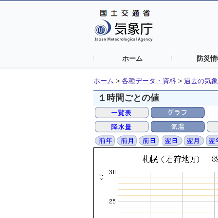
ホーム
防災情
ホーム
>
各種データ・資料
>
過去の気象
１時間ごとの値