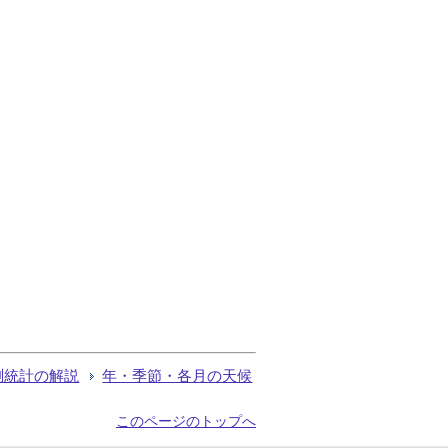
測統計の解説
年・季節・各月の天候
このページのトップへ