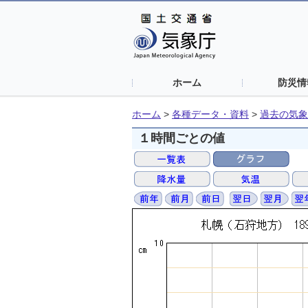
ホーム
防災情
ホーム
>
各種データ・資料
>
過去の気象
１時間ごとの値