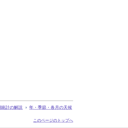
測統計の解説
年・季節・各月の天候
このページのトップへ