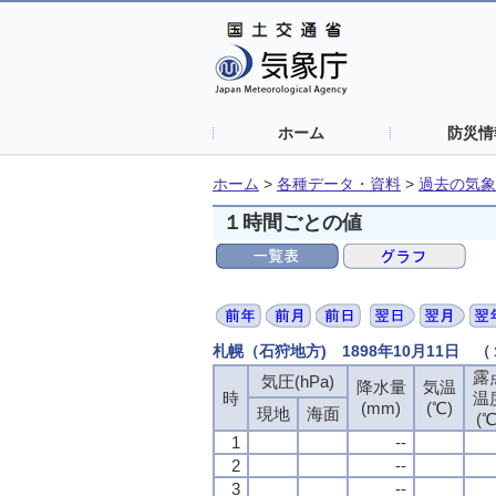
ホーム
防災情
ホーム
>
各種データ・資料
>
過去の気象
１時間ごとの値
札幌（石狩地方) 1898年10月11日 
露
気圧(hPa)
降水量
気温
時
温
(mm)
(℃)
現地
海面
(℃
1
--
2
--
3
--