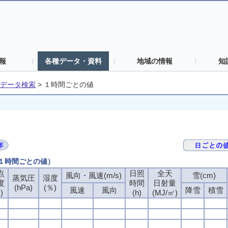
報
各種データ・資料
地域の情報
知
データ検索
>
１時間ごとの値
（１時間ごとの値）
点
日照
全天
風向・風速(m/s)
雪(cm)
蒸気圧
湿度
度
時間
日射量
(hPa)
(％)
風速
風向
降雪
積雪
)
(h)
(MJ/㎡)