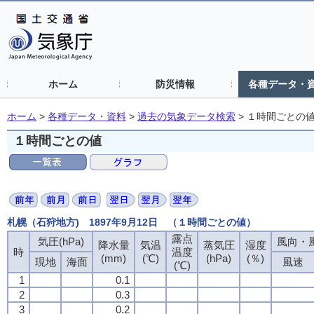
ホーム
防災情報
各種データ・
ホーム
>
各種データ・資料
>
過去の気象データ検索
>
１時間ごとの
１時間ごとの値
札幌（石狩地方) 1897年9月12日 （１時間ごとの値）
露点
気圧(hPa)
風向・風
降水量
気温
蒸気圧
湿度
時
温度
(mm)
(℃)
(hPa)
(％)
現地
海面
風速
(℃)
1
0.1
2
0.3
3
0.2