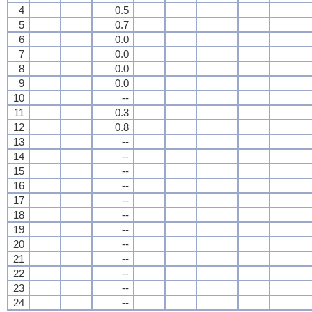
4
0.5
5
0.7
6
0.0
7
0.0
8
0.0
9
0.0
10
--
11
0.3
12
0.8
13
--
14
--
15
--
16
--
17
--
18
--
19
--
20
--
21
--
22
--
23
--
24
--