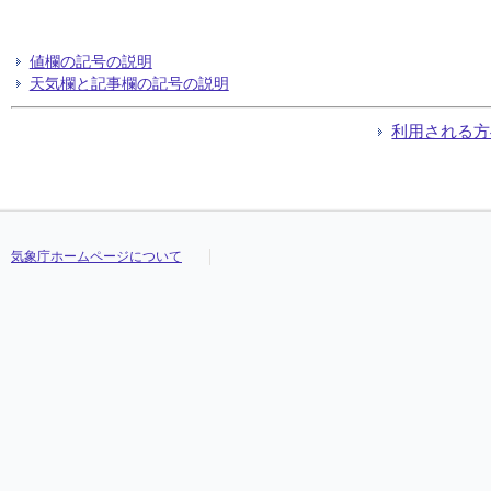
値欄の記号の説明
天気欄と記事欄の記号の説明
利用される方
気象庁ホームページについて