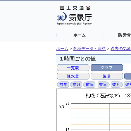
ホーム
防災情
ホーム
>
各種データ・資料
>
過去の気象
１時間ごとの値