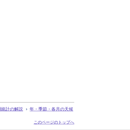
測統計の解説
年・季節・各月の天候
このページのトップへ