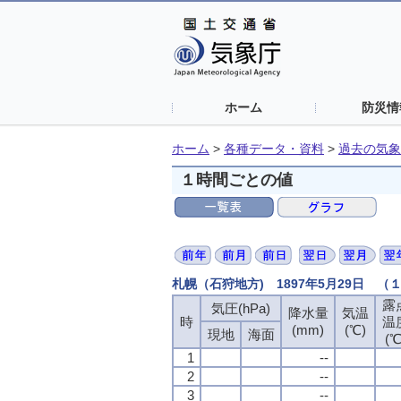
ホーム
防災情
ホーム
>
各種データ・資料
>
過去の気象
１時間ごとの値
札幌（石狩地方) 1897年5月29日 
露
気圧(hPa)
降水量
気温
時
温
(mm)
(℃)
現地
海面
(℃
1
--
2
--
3
--