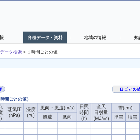
報
各種データ・資料
地域の情報
知
データ検索
>
１時間ごとの値
（１時間ごとの値）
点
日照
全天
風向・風速(m/s)
雪(cm)
蒸気圧
湿度
度
時間
日射量
(hPa)
(％)
風速
風向
降雪
積雪
)
(h)
(MJ/㎡)