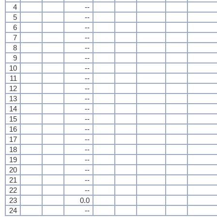
4
--
5
--
6
--
7
--
8
--
9
--
10
--
11
--
12
--
13
--
14
--
15
--
16
--
17
--
18
--
19
--
20
--
21
--
22
--
23
0.0
24
--