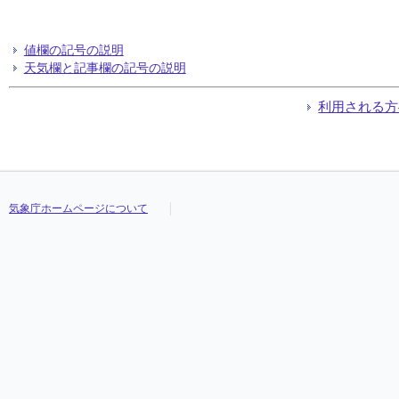
値欄の記号の説明
天気欄と記事欄の記号の説明
利用される方
気象庁ホームページについて