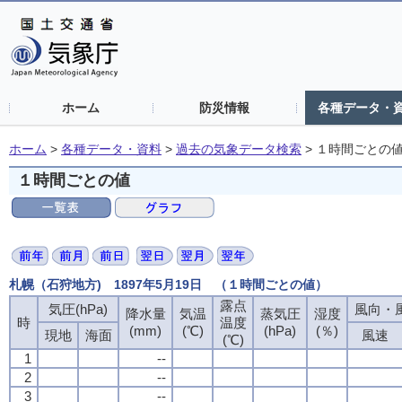
ホーム
防災情報
各種データ・
ホーム
>
各種データ・資料
>
過去の気象データ検索
>
１時間ごとの
１時間ごとの値
札幌（石狩地方) 1897年5月19日 （１時間ごとの値）
露点
気圧(hPa)
風向・風
降水量
気温
蒸気圧
湿度
時
温度
(mm)
(℃)
(hPa)
(％)
現地
海面
風速
(℃)
1
--
2
--
3
--