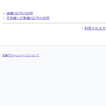
値欄の記号の説明
天気欄と記事欄の記号の説明
利用される方
気象庁ホームページについて