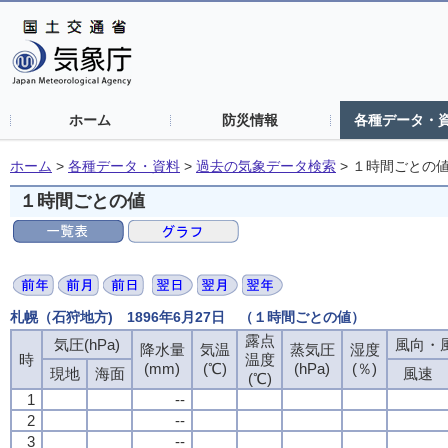
ホーム
防災情報
各種データ・
ホーム
>
各種データ・資料
>
過去の気象データ検索
>
１時間ごとの
１時間ごとの値
札幌（石狩地方) 1896年6月27日 （１時間ごとの値）
露点
気圧(hPa)
風向・風
降水量
気温
蒸気圧
湿度
時
温度
(mm)
(℃)
(hPa)
(％)
現地
海面
風速
(℃)
1
--
2
--
3
--