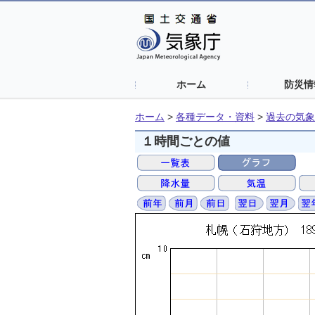
ホーム
防災情
ホーム
>
各種データ・資料
>
過去の気象
１時間ごとの値