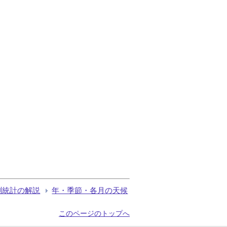
測統計の解説
年・季節・各月の天候
このページのトップへ